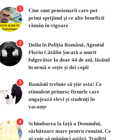
1
Cine sunt pensionarii care pot
primi sprijinul și ce alte beneficii
rămân în vigoare
2
Doliu în Poliția Română. Agentul
Florin Cătălin Șucată a murit
fulgerător la doar 44 de ani, lăsând
în urmă o soție și doi copii
3
Românii trebuie să știe asta! Ce
stimulent primesc firmele care
angajează elevi și studenți în
vacanțe
4
Schimbarea la față a Domnului,
sărbătoare mare pentru români. Ce
ai voie să mânânci astăzi. Tradiții