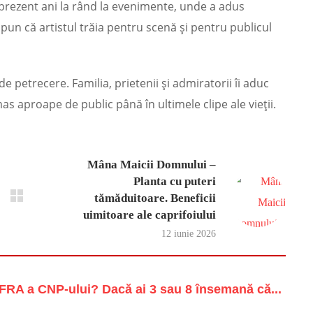
t prezent ani la rând la evenimente, unde a adus
spun că artistul trăia pentru scenă și pentru publicul
de petrecere. Familia, prietenii și admiratorii îi aduc
 aproape de public până în ultimele clipe ale vieții.
Mâna Maicii Domnului –
Planta cu puteri
tămăduitoare. Beneficii
uimitoare ale caprifoiului
12 iunie 2026
RA a CNP-ului? Dacă ai 3 sau 8 însemană că...