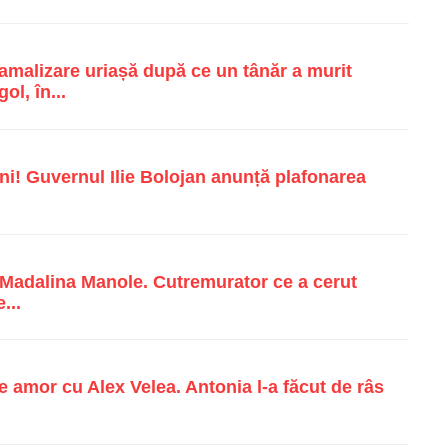
malizare uriașă după ce un tânăr a murit
ol, în...
i! Guvernul Ilie Bolojan anunță plafonarea
e Madalina Manole. Cutremurator ce a cerut
...
e amor cu Alex Velea. Antonia l-a făcut de râs