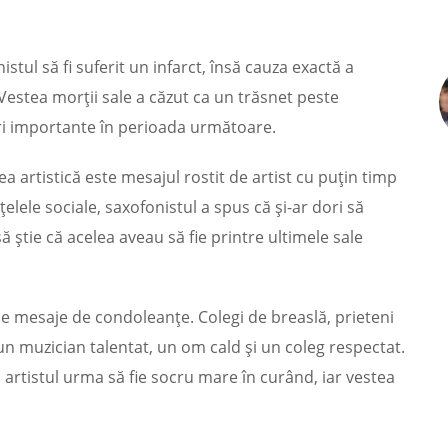
istul să fi suferit un infarct, însă cauza exactă a
 Vestea morții sale a căzut ca un trăsnet peste
ri importante în perioada următoare.
artistică este mesajul rostit de artist cu puțin timp
țelele sociale, saxofonistul a spus că și-ar dori să
să știe că acelea aveau să fie printre ultimele sale
de mesaje de condoleanțe. Colegi de breaslă, prieteni
un muzician talentat, un om cald și un coleg respectat.
artistul urma să fie socru mare în curând, iar vestea