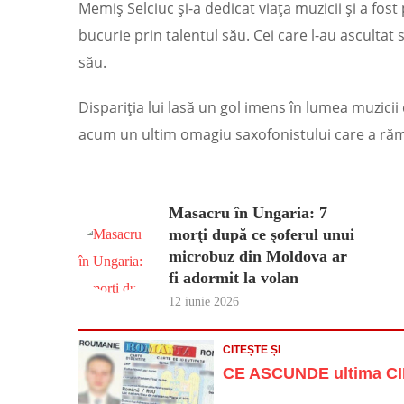
Memiș Selciuc și-a dedicat viața muzicii și a fos
bucurie prin talentul său. Cei care l-au ascultat 
său.
Dispariția lui lasă un gol imens în lumea muzicii 
acum un ultim omagiu saxofonistului care a rămas
Masacru în Ungaria: 7
morţi după ce şoferul unui
microbuz din Moldova ar
fi adormit la volan
12 iunie 2026
CITEȘTE ȘI
CE ASCUNDE ultima CIF