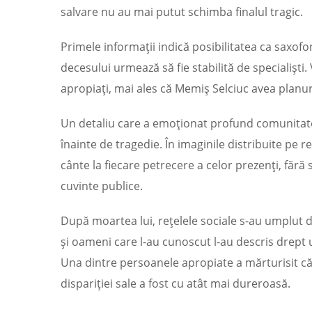
salvare nu au mai putut schimba finalul tragic.
Primele informații indică posibilitatea ca saxofon
decesului urmează să fie stabilită de specialiști.
apropiați, mai ales că Memiș Selciuc avea planu
Un detaliu care a emoționat profund comunitatea 
înainte de tragedie. În imaginile distribuite pe re
cânte la fiecare petrecere a celor prezenți, fără 
cuvinte publice.
După moartea lui, rețelele sociale s-au umplut 
și oameni care l-au cunoscut l-au descris drept 
Una dintre persoanele apropiate a mărturisit că 
dispariției sale a fost cu atât mai dureroasă.