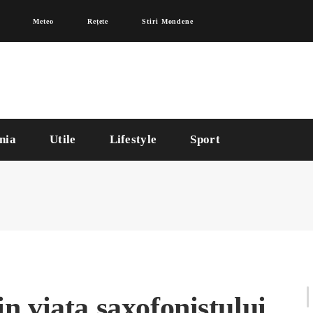
Meteo
Rețete
Stiri Mondene
nia
Utile
Lifestyle
Sport
n viața saxofonistului