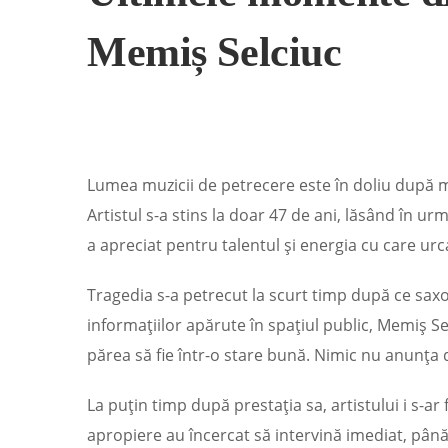
Memiș Selciuc
Lumea muzicii de petrecere este în doliu după m
Artistul s-a stins la doar 47 de ani, lăsând în urm
a apreciat pentru talentul și energia cu care urc
Tragedia s-a petrecut la scurt timp după ce saxo
informațiilor apărute în spațiul public, Memiș Se
părea să fie într-o stare bună. Nimic nu anunța
La puțin timp după prestația sa, artistului i s-ar f
apropiere au încercat să intervină imediat, până