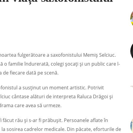
oartea fulgerătoare a saxofonistului Memiș Selciuc.
ă o familie îndurerată, colegi șocați și un public care l-
a de fiecare dată pe scenă.
fonistul a susținut un moment artistic. Potrivit
lciuc cântase alături de interpreta Raluca Drăgoi și
 drama care avea să urmeze.
i făcut rău și s-ar fi prăbușit. Persoanele aflate în
 la sosirea cadrelor medicale. Din păcate, eforturile de