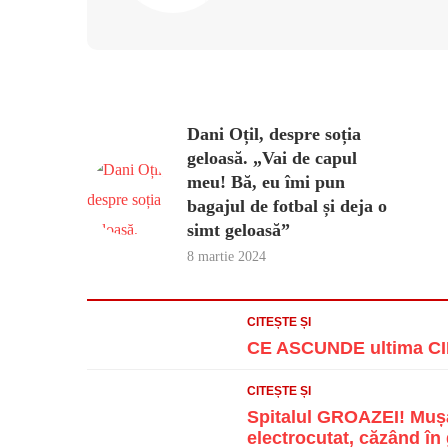
Dani Oțil, despre soția
geloasă. „Vai de capul
meu! Bă, eu îmi pun
bagajul de fotbal și deja o
simt geloasă”
8 martie 2024
CITEȘTE ȘI
CE ASCUNDE ultima CIF
CITEȘTE ȘI
Spitalul GROAZEI! Mușa
electrocutat, căzând în g