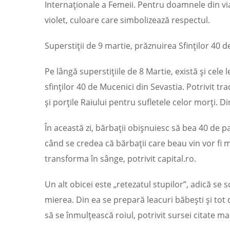
Internaționale a Femeii. Pentru doamnele din 
violet, culoare care simbolizează respectul.
Superstiții de 9 martie, prăznuirea Sfinților 40 
Pe lângă superstițiile de 8 Martie, există și cele
sfinţilor 40 de Mucenici din Sevastia. Potrivit tr
şi porţile Raiului pentru sufletele celor morţi.
În această zi, bărbaţii obişnuiesc să bea 40 de pah
când se credea că bărbaţii care beau vin vor fi ma
transforma în sânge, potrivit capital.ro.
Un alt obicei este „rete­zatul stupilor”, adică se s
mierea. Din ea se prepară leacuri bă­beşti şi tot 
să se înmul­ţească roiul, potrivit sursei citate ma