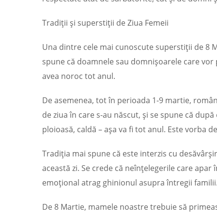
Tradiții și superstiții de Ziua Femeii
Una dintre cele mai cunoscute superstiții de 8 M
spune că doamnele sau domnișoarele care vor pu
avea noroc tot anul.
De asemenea, tot în perioada 1-9 martie, românii
de ziua în care s-au născut, şi se spune că după 
ploioasă, caldă – aşa va fi tot anul. Este vorba d
Tradiția mai spune că este interzis cu desăvârși
această zi. Se crede că neînțelegerile care apar
emoțional atrag ghinionul asupra întregii familii
De 8 Martie, mamele noastre trebuie să primească