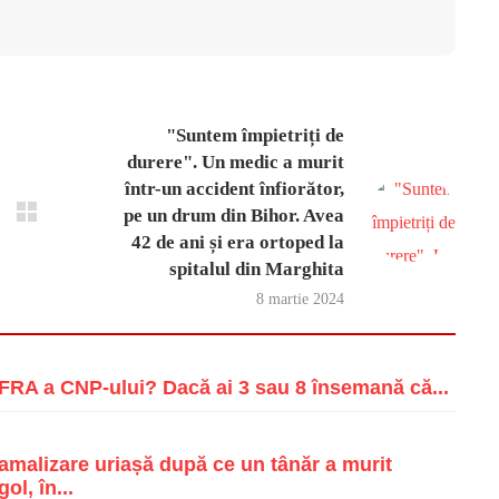
"Suntem împietriți de
durere". Un medic a murit
într-un accident înfiorător,
pe un drum din Bihor. Avea
42 de ani și era ortoped la
spitalul din Marghita
8 martie 2024
RA a CNP-ului? Dacă ai 3 sau 8 însemană că...
malizare uriașă după ce un tânăr a murit
ol, în...