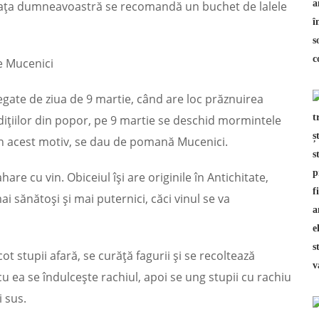
viața dumneavoastră se recomandă un buchet de lalele
de Mucenici
 legate de ziua de 9 martie, când are loc prăznuirea
adițiilor din popor, pe 9 martie se deschid mormin­tele
 Din acest motiv, se dau de pomană Mucenici.
are cu vin. Obiceiul îşi are originile în Antichitate,
i să­nătoşi şi mai puternici, căci vinul se va
cot stupii afară, se curăţă fagurii şi se recoltează
cu ea se îndul­ceşte rachiul, apoi se ung stupii cu rachiu
i sus.