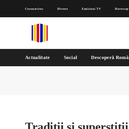
Coronavirus
Diverse
Emisiuni TV
Horoscop
Actualitate
Social
Descoperă Româ
Tradiții și superstiți