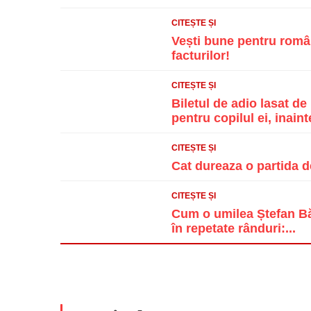
CITEȘTE ȘI
Vești bune pentru român
facturilor!
CITEȘTE ȘI
Biletul de adio lasat d
pentru copilul ei, inainte
CITEȘTE ȘI
Cat dureaza o partida d
CITEȘTE ȘI
Cum o umilea Ștefan Băn
în repetate rânduri:...