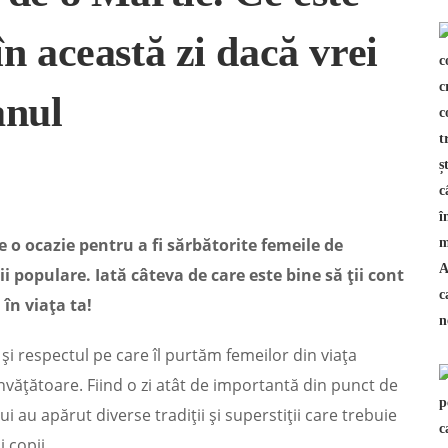
 în această zi dacă vrei
anul
e o ocazie pentru a fi sărbătorite femeile de
ii populare. Iată câteva de care este bine să ții cont
 în viața ta!
și respectul pe care îl purtăm femeilor din viața
nvățătoare. Fiind o zi atât de importantă din punct de
 au apărut diverse tradiții și superstiții care trebuie
 copii.