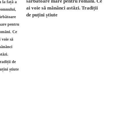
sărbătoare mare pentru români. Ce
ai voie să mânânci astăzi. Tradiții
de puțini știute