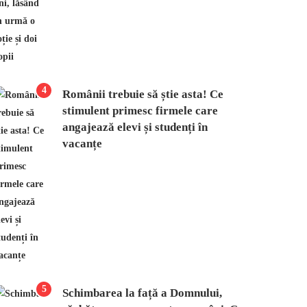
4
Românii trebuie să știe asta! Ce
stimulent primesc firmele care
angajează elevi și studenți în
vacanțe
5
Schimbarea la față a Domnului,