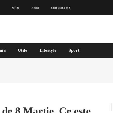
Meteo
Rețete
Stiri Mondene
nia
Utile
Lifestyle
Sport
i de 8 Martie. Ce este