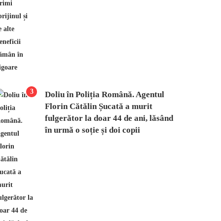
3
Doliu în Poliția Română. Agentul
Florin Cătălin Șucată a murit
fulgerător la doar 44 de ani, lăsând
în urmă o soție și doi copii