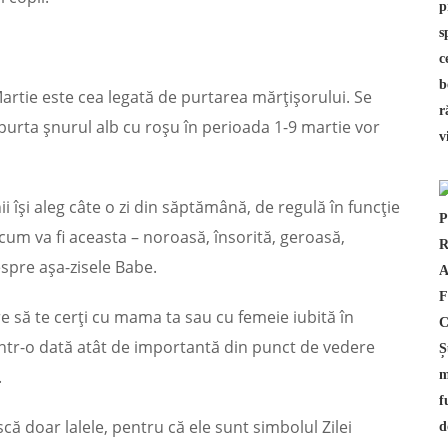
artie este cea legată de purtarea mărțișorului. Se
rta șnurul alb cu roșu în perioada 1-9 martie vor
 îşi aleg câte o zi din săptămână, de regulă în funcție
cum va fi aceasta – noroasă, însorită, geroasă,
espre aşa-zisele Babe.
re să te cerți cu mama ta sau cu femeie iubită în
 într-o dată atât de importantă din punct de vedere
.
 doar lalele, pentru că ele sunt simbolul Zilei