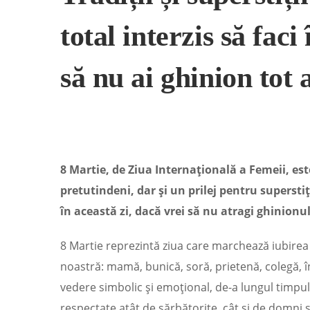
total interzis să faci
să nu ai ghinion tot 
8 Martie, de Ziua Internațională a Femeii, est
pretutindeni, dar și un prilej pentru superstiț
în această zi, dacă vrei să nu atragi ghinionul
8 Martie reprezintă ziua care marchează iubirea 
noastră: mamă, bunică, soră, prietenă, colegă, î
vedere simbolic și emoțional, de-a lungul timpului
respectate atât de sărbătorite, cât și de domni și