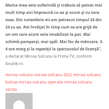
Mama mea este suferindă și trebuie să petrec mai
mult timp aici împreună cu ea și acum și cu sora
mea. Din noiembrie mi-am petrecut timpul 24 din
24 cu ea. Am învățat în timp cum se are grijă de
un om care acum este imobilizat la pat. Mai
schimb pamperși, mai spăl. Mai fac de mâncare. 3-
4 ore merg și la repetiții la spectacolul de licență”,
a declarat Mircea Solcanu la Prima TV, conform
fanatik.ro.
mircea solcanu
mircea solcanu 2022
mircea solcanu
bolnav
mircea solcanu operatie
mircea solcanu
varsta