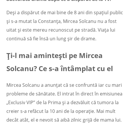
Deși a dispărut de mai bine de 8 ani din spațiul public
și s-a mutat la Constanța, Mircea Solcanu nu a fost
uitat și este mereu recunoscut pe stradă. Viața lui
continuă să fie însă un lung șir de drame.
Ți-l mai amintești pe Mircea
Solcanu? Ce s-a întâmplat cu el
Mircea Solcanu
a anunțat că se confruntă iar cu mari
probleme de sănătate. El intrat în direct în emisiunea
„Exclusiv VIP” de la Prima și a dezvăluit că tumora la
creier s-a refăcut la 10 ani de la operație. Mai mult
decât atât, el e nevoit să aibă zilnic grijă de mama lui.