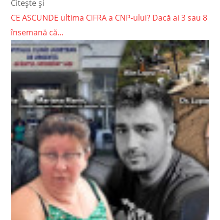
Citește și
CE ASCUNDE ultima CIFRA a CNP-ului? Dacă ai 3 sau 8
însemană că...