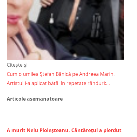
Citește și
Cum o umilea Ștefan Bănică pe Andreea Marin.
Artistul i-a aplicat bătăi în repetate rânduri:...
Articole asemanatoare
A murit Nelu Ploieșteanu. Cântărețul a pierdut