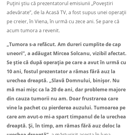
Puțini știu că prezentatorul
emisiunii „Poveștiri
adevărate”, de la Acasă TV, a fost supus unei operații
pe creier, în Viena, în urmă cu zece ani. Se pare că
acum tumora a revenit.
„Tumora s-a refăcut. Am dureri cumplite de cap
uneori”, a adăugat Mircea Solcanu, vizibil afectat.
Se știe că după operația pe care a avut în urmă cu
10 ani, fostul prezentator a rămas fără auz la
urechea dreaptă. „Slavă Domnului, binișor. Nu
mă mai mișc ca la 20 de ani, dar probleme majore
din cauza tumorii nu am. Doar frustrarea care
vine la pachet cu pierderea auzului. Tumoarea pe
care am avut-o mi-a spart timpanul de la urechea
dreaptă. Și, în timp, am rămas fără auz deloc la
urechea dreaptă”,
a mărturisit acesta în luna