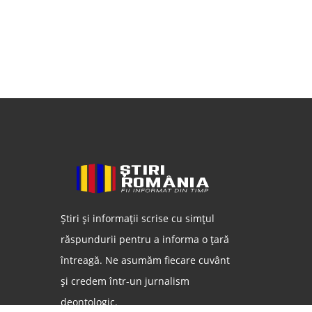
Știri și informații scrise cu simțul
răspundurii pentru a informa o țară
întreagă. Ne asumăm fiecare cuvânt
și credem într-un jurnalism
deontologic.