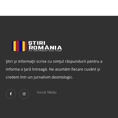
Știri și informații scrise cu simțul răspundurii pentru a
informa o țară întreagă. Ne asumăm fiecare cuvânt și
credem într-un jurnalism deontologic.
Social Media