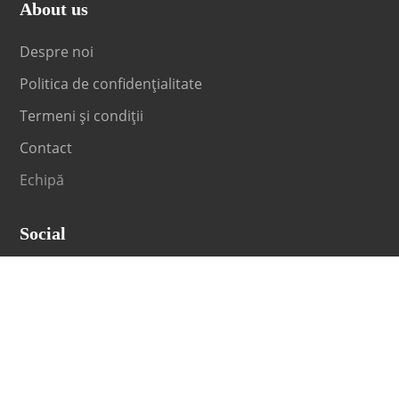
About us
Despre noi
Politica de confidențialitate
Termeni și condiții
Contact
Echipă
Social
Fii la curent cu orice noutate