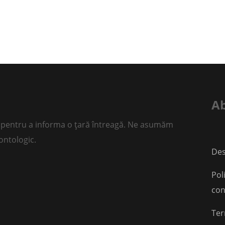
Ab
rii pentru a informa o țară întreagă. Ne asumăm
ontologic.
Des
Pol
con
Ter