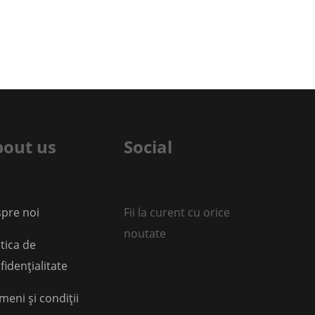
out us
Social
pre noi
Fii la curent cu orice
noutate
itica de
fidențialitate
meni și condiții