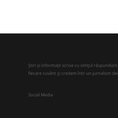
Știri și informații scrise cu simțul răspundu
fiecare cuvânt și credem într-un jurnalism de
Social Media