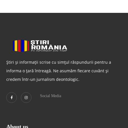
Știri și informații scrise cu simțul răspundurii pentru a
informa o țară întreagă. Ne asumăm fiecare cuvânt și
credem într-un jurnalism deontologic.
Social Media
About us