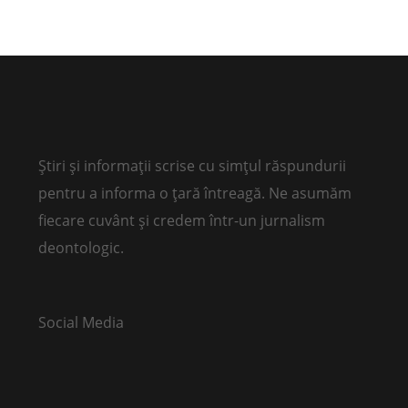
Știri și informații scrise cu simțul răspundurii
pentru a informa o țară întreagă. Ne asumăm
fiecare cuvânt și credem într-un jurnalism
deontologic.
Social Media