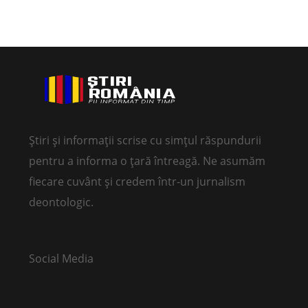
Știri și informații scrise cu simțul răspundurii
pentru a informa o țară întreagă. Ne asumăm
fiecare cuvânt și credem într-un jurnalism
deontologic.
Social Media