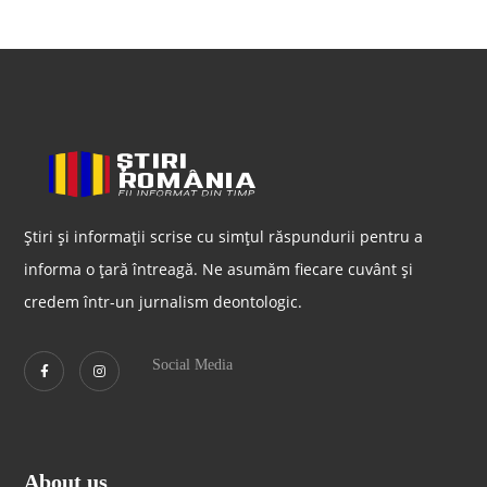
Știri și informații scrise cu simțul răspundurii pentru a
informa o țară întreagă. Ne asumăm fiecare cuvânt și
credem într-un jurnalism deontologic.
Social Media
About us