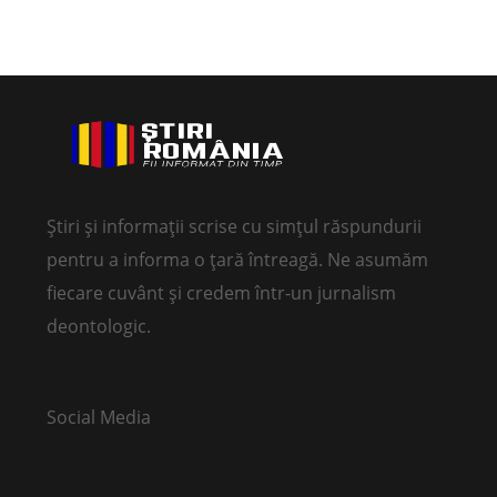
Știri și informații scrise cu simțul răspundurii
pentru a informa o țară întreagă. Ne asumăm
fiecare cuvânt și credem într-un jurnalism
deontologic.
Social Media