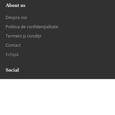
About us
Despre noi
Politica de confidențialitate
Termeni și condiții
Contact
Echipă
Social
Fii la curent cu orice noutate