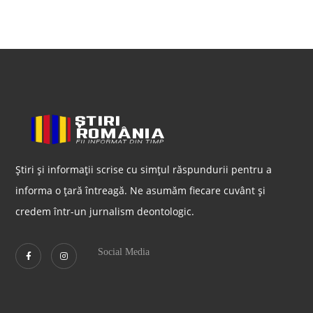
Știri și informații scrise cu simțul răspundurii pentru a
informa o țară întreagă. Ne asumăm fiecare cuvânt și
credem într-un jurnalism deontologic.
Social Media