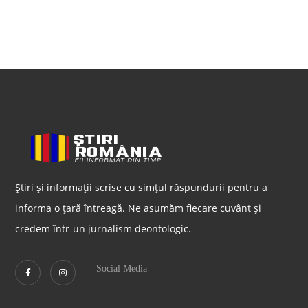
Știri și informații scrise cu simțul răspundurii pentru a
informa o țară întreagă. Ne asumăm fiecare cuvânt și
credem într-un jurnalism deontologic.
Social Media