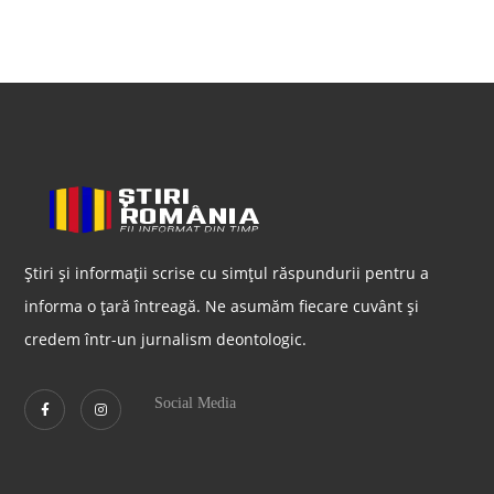
Știri și informații scrise cu simțul răspundurii pentru a
informa o țară întreagă. Ne asumăm fiecare cuvânt și
credem într-un jurnalism deontologic.
Social Media