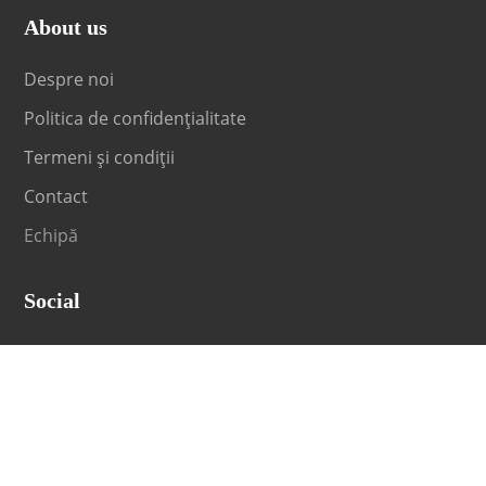
About us
Despre noi
Politica de confidențialitate
Termeni și condiții
Contact
Echipă
Social
Fii la curent cu orice noutate