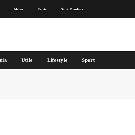
Meteo
Rețete
Stiri Mondene
nia
Utile
Lifestyle
Sport