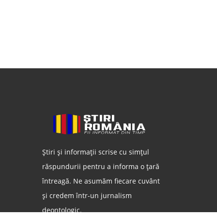
Știri și informații scrise cu simțul
răspundurii pentru a informa o țară
întreagă. Ne asumăm fiecare cuvânt
și credem într-un jurnalism
deontologic.