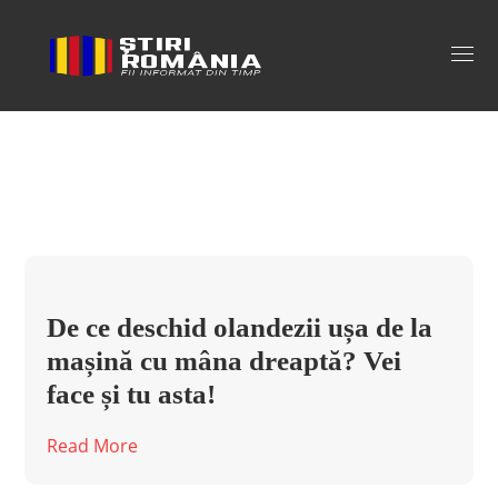
olandezii deschid usa masinii cu
mana dreapta Tag
De ce deschid olandezii ușa de la
mașină cu mâna dreaptă? Vei
face și tu asta!
Read More