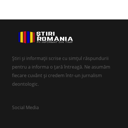
Știri și informații scrise cu simțul răspundurii
pentru a informa o țară întreagă. Ne asumăm
fiecare cuvânt și credem într-un jurnalism
deontologic.
Social Media