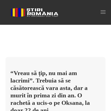
oksana Tag
“Vreau să țip, nu mai am
lacrimi”. Trebuia să se
căsătorească vara asta, dar a
murit în prima zi din an. O
rachetă a ucis-o pe Oksana, la
doar 22 de ani