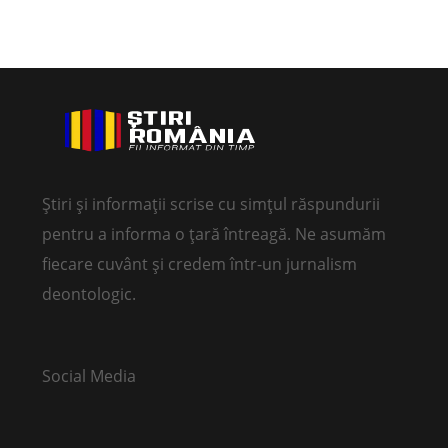
Știri și informații scrise cu simțul răspundurii
pentru a informa o țară întreagă. Ne asumăm
fiecare cuvânt și credem într-un jurnalism
deontologic.
Social Media