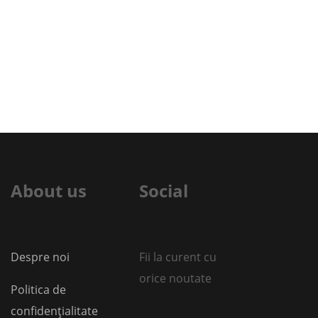
About us
Social
Despre noi
Fii la curent cu
orice noutate
Politica de
confidențialitate