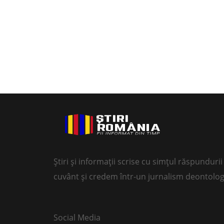
Știri și informații scrise cu simțul răspundur
cuvânt și credem într-un jurnalism deontolog
Social Media