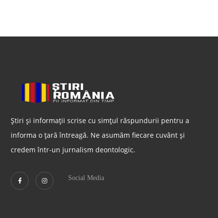
Știri și informații scrise cu simțul răspundurii pentru a
informa o țară întreagă. Ne asumăm fiecare cuvânt și
credem într-un jurnalism deontologic.
Social Media