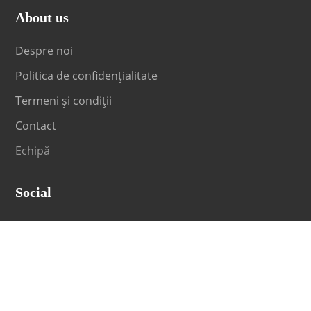
About us
Despre noi
Politica de confidențialitate
Termeni și condiții
Contact
Echipă
Social
Fii la curent cu orice noutate