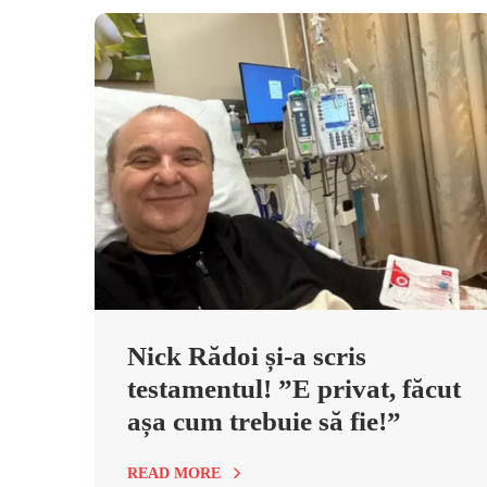
Nick Rădoi și-a scris
testamentul! ”E privat, făcut
așa cum trebuie să fie!”
READ MORE