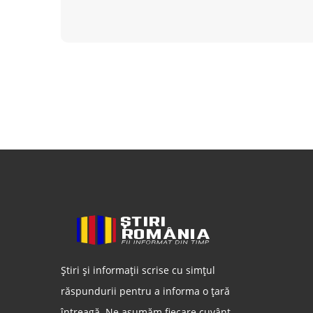
Știri și informații scrise cu simțul
răspundurii pentru a informa o țară
întreagă. Ne asumăm fiecare cuvânt