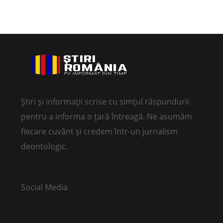
Știri și informații scrise cu simțul răspundurii
pentru a informa o țară întreagă. Ne asumăm
fiecare cuvânt și credem într-un jurnalism
deontologic.
Social Media