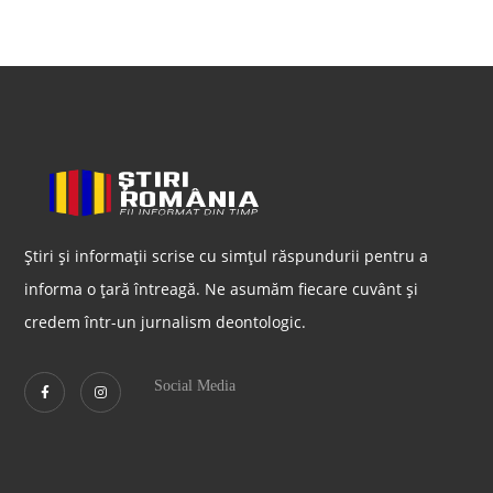
Știri și informații scrise cu simțul răspundurii pentru a
informa o țară întreagă. Ne asumăm fiecare cuvânt și
credem într-un jurnalism deontologic.
Social Media