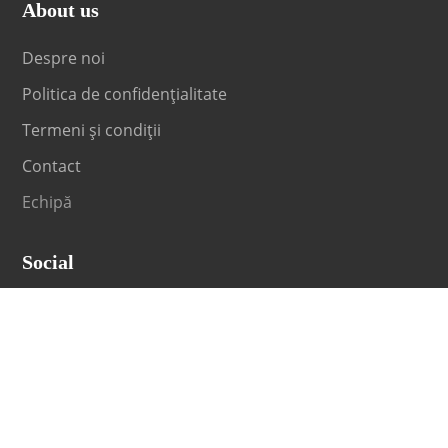
About us
Despre noi
Politica de confidențialitate
Termeni și condiții
Contact
Echipă
Social
Fii la curent cu orice noutate