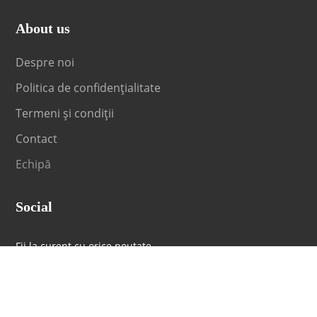
About us
Despre noi
Politica de confidențialitate
Termeni și condiții
Contact
Echipă
Social
Fii la curent cu orice noutate