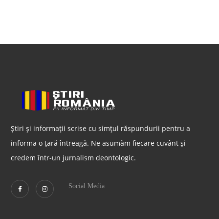
Știri și informații scrise cu simțul răspundurii pentru a
informa o țară întreagă. Ne asumăm fiecare cuvânt și
credem într-un jurnalism deontologic.
Social Media