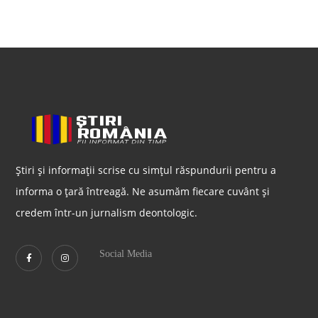
Știri și informații scrise cu simțul răspundurii pentru a
informa o țară întreagă. Ne asumăm fiecare cuvânt și
credem într-un jurnalism deontologic.
Social Media