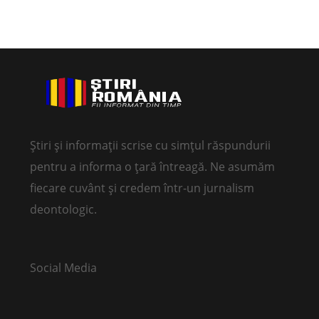
Știri și informații scrise cu simțul răspundurii
pentru a informa o țară întreagă. Ne asumăm
fiecare cuvânt și credem într-un jurnalism
deontologic.
Social Media