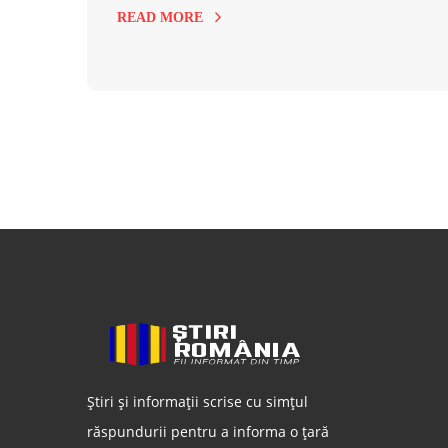
READ MORE
Știri și informații scrise cu simțul
răspundurii pentru a informa o țară