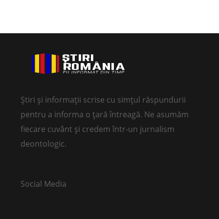
Știri și informații scrise cu simțul răspundurii
pentru a informa o țară întreagă. Ne asumăm
fiecare cuvânt și credem într-un jurnalism
deontologic.
Social Media