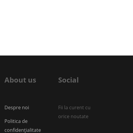
About us
Social
Despre noi
Fii la curent cu
orice noutate
Politica de
confidențialitate