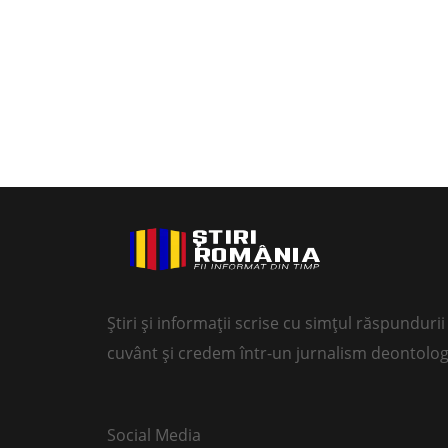
Știri și informații scrise cu simțul răspundur
cuvânt și credem într-un jurnalism deontolog
Social Media