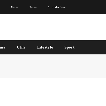
Meteo
Rețete
Stiri Mondene
nia
Utile
Lifestyle
Sport