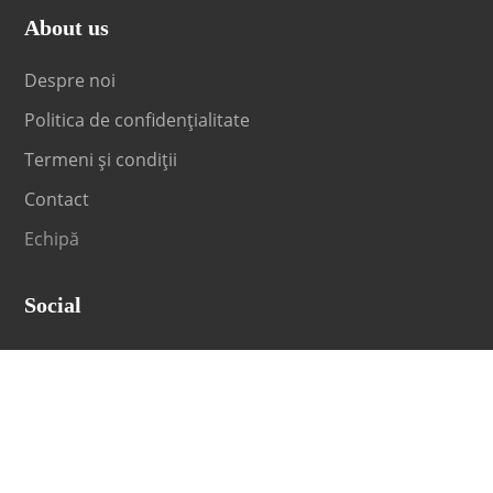
About us
Despre noi
Politica de confidențialitate
Termeni și condiții
Contact
Echipă
Social
Fii la curent cu orice noutate