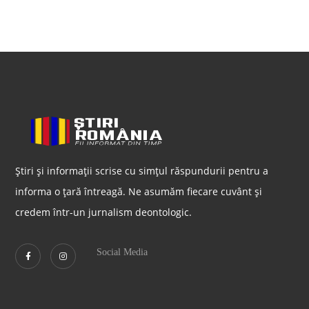
Știri și informații scrise cu simțul răspundurii pentru a
informa o țară întreagă. Ne asumăm fiecare cuvânt și
credem într-un jurnalism deontologic.
Social Media