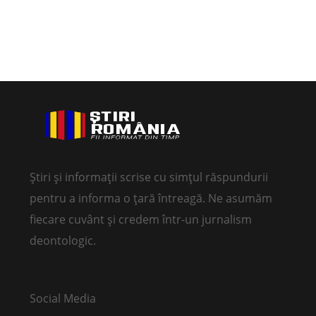
Știri și informații scrise cu simțul răspundurii
pentru a informa o țară întreagă. Ne asumăm
fiecare cuvânt și credem într-un jurnalism
deontologic.
Social Media