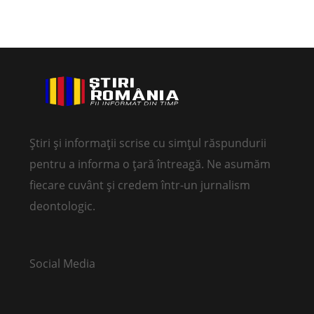
Știri și informații scrise cu simțul răspundurii
pentru a informa o țară întreagă. Ne asumăm
fiecare cuvânt și credem într-un jurnalism
deontologic.
Social Media