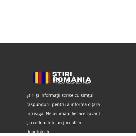
Știri și informații scrise cu simțul
răspundurii pentru a informa o țară
întreagă. Ne asumăm fiecare cuvânt
și credem într-un jurnalism
deontologic.