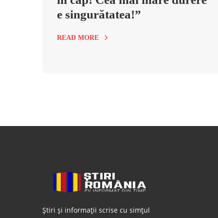
e singurătatea!”
READ MORE
Știri și informații scrise cu simțul