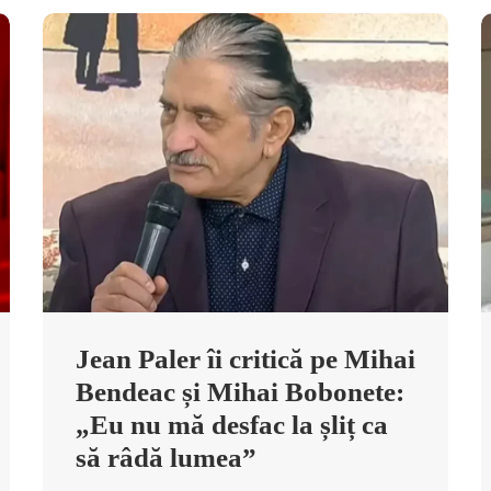
Jean Paler îi critică pe Mihai
Bendeac și Mihai Bobonete:
„Eu nu mă desfac la șliț ca
să râdă lumea”