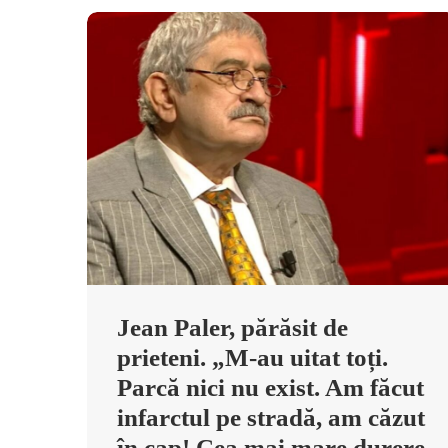
Jean Paler, părăsit de
prieteni. „M-au uitat toți.
Parcă nici nu exist. Am făcut
infarctul pe stradă, am căzut
în cap! Cea mai mare durere