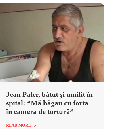
Jean Paler, bătut și umilit în
spital: “Mă băgau cu forța
în camera de tortură”
READ MORE