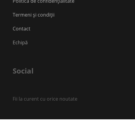
Politica de confidențialitate
Termeni și condiții
Contact
Echipă
Social
Fii la curent cu orice noutate