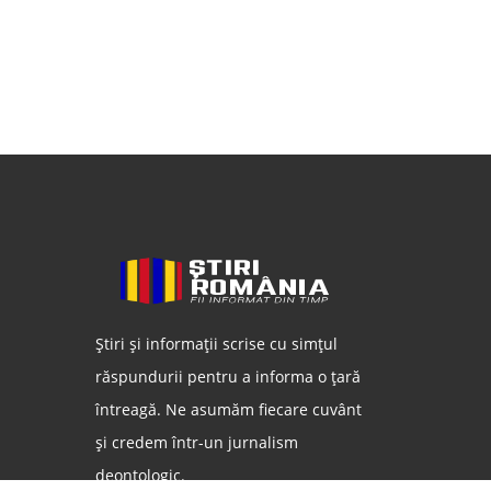
Știri și informații scrise cu simțul
răspundurii pentru a informa o țară
întreagă. Ne asumăm fiecare cuvânt
și credem într-un jurnalism
deontologic.