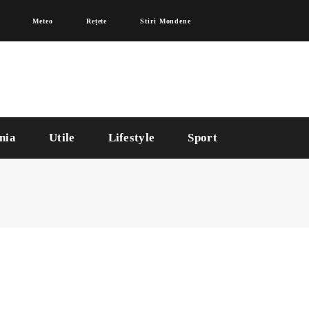
Meteo
Rețete
Stiri Mondene
nia
Utile
Lifestyle
Sport