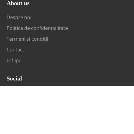
About us
Despre noi
Politica de confidențialitate
Termeni și condiții
Contact
Echipă
Social
Fii la curent cu orice noutate