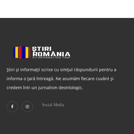
Știri și informații scrise cu simțul răspundurii pentru a
informa o țară întreagă. Ne asumăm fiecare cuvânt și
credem într-un jurnalism deontologic.
Social Media