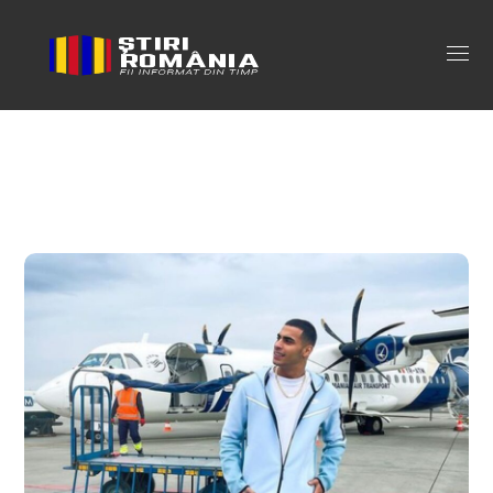
gheboasa varsta Tag