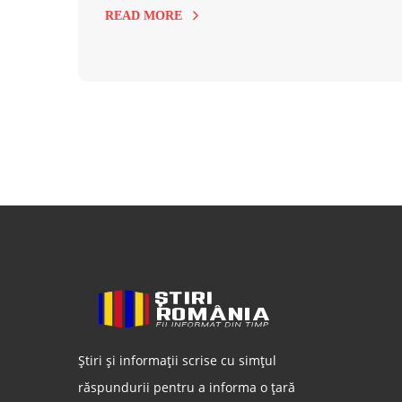
READ MORE
Știri și informații scrise cu simțul
răspundurii pentru a informa o țară