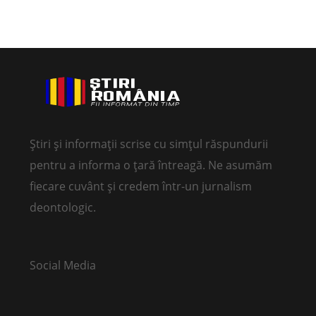
Știri și informații scrise cu simțul răspundurii
pentru a informa o țară întreagă. Ne asumăm
fiecare cuvânt și credem într-un jurnalism
deontologic.
Social Media