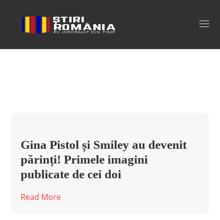
fetita gina pistol Tag
Gina Pistol și Smiley au devenit
părinți! Primele imagini
publicate de cei doi
Read More