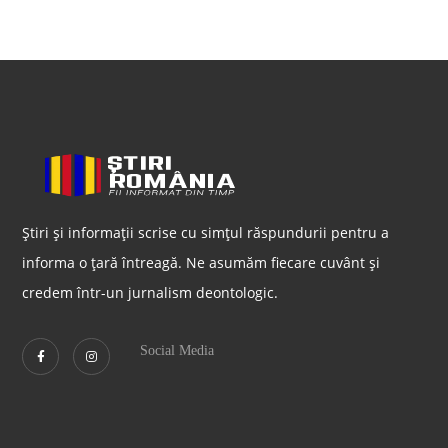
Știri și informații scrise cu simțul răspundurii pentru a
informa o țară întreagă. Ne asumăm fiecare cuvânt și
credem într-un jurnalism deontologic.
Social Media