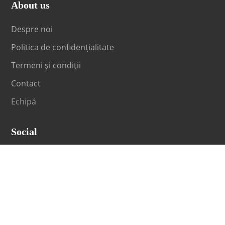
About us
Despre noi
Politica de confidențialitate
Termeni și condiții
Contact
Echipă
Social
Fii la curent cu orice noutate