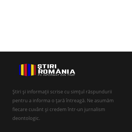
Știri și informații scrise cu simțul răspundurii
pentru a informa o țară întreagă. Ne asumăm
fiecare cuvânt și credem într-un jurnalism
deontologic.