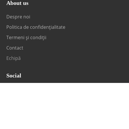
About us
Despre noi
Politica de confidențialitate
Termeni și condiții
Contact
Echipă
Social
Fii la curent cu orice noutate