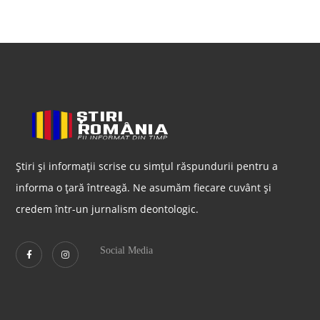
Știri și informații scrise cu simțul răspundurii pentru a
informa o țară întreagă. Ne asumăm fiecare cuvânt și
credem într-un jurnalism deontologic.
Social Media