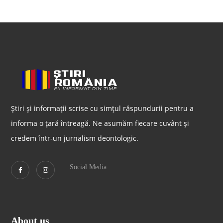
Știri și informații scrise cu simțul răspundurii pentru a
informa o țară întreagă. Ne asumăm fiecare cuvânt și
credem într-un jurnalism deontologic.
Social Media
About us