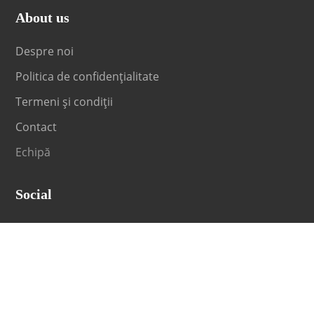
About us
Despre noi
Politica de confidențialitate
Termeni și condiții
Contact
Echipă
Social
Fii la curent cu orice noutate