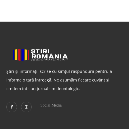
Știri și informații scrise cu simțul răspundurii pentru a
informa o țară întreagă. Ne asumăm fiecare cuvânt și
credem într-un jurnalism deontologic.
Social Media