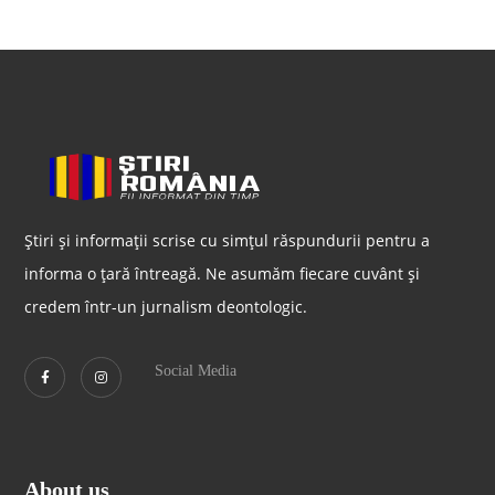
Știri și informații scrise cu simțul răspundurii pentru a
informa o țară întreagă. Ne asumăm fiecare cuvânt și
credem într-un jurnalism deontologic.
Social Media
About us