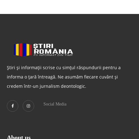
Știri și informații scrise cu simțul răspundurii pentru a
informa o țară întreagă. Ne asumăm fiecare cuvânt și
credem într-un jurnalism deontologic.
Social Media
About us