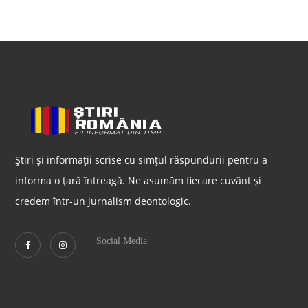
Știri și informații scrise cu simțul răspundurii pentru a
informa o țară întreagă. Ne asumăm fiecare cuvânt și
credem într-un jurnalism deontologic.
Social Media