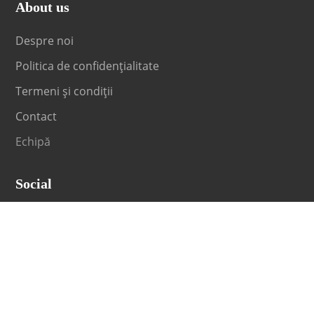
About us
Despre noi
Politica de confidențialitate
Termeni și condiții
Contact
Echipă
Social
Fii la curent cu orice noutate