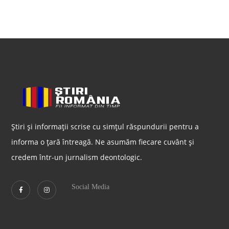
Știri și informații scrise cu simțul răspundurii pentru a
informa o țară întreagă. Ne asumăm fiecare cuvânt și
credem într-un jurnalism deontologic.
Social Media