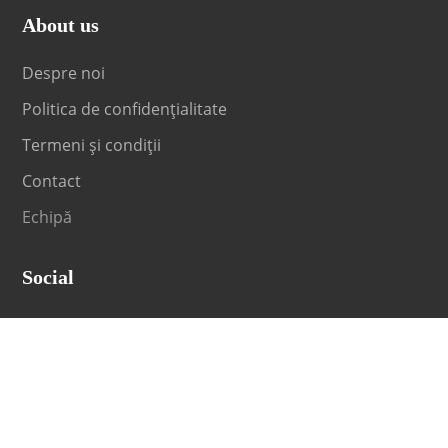
About us
Despre noi
Politica de confidențialitate
Termeni și condiții
Contact
Echipă
Social
Fii la curent cu orice noutate