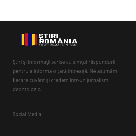
Știri și informații scrise cu simțul răspundurii
pentru a informa o țară întreagă. Ne asumăm
fiecare cuvânt și credem într-un jurnalism
deontologic.
Social Media