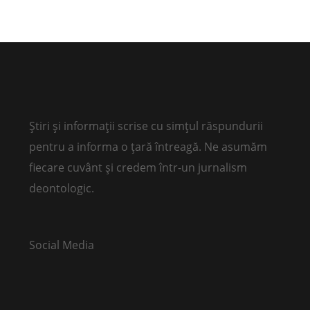
Știri și informații scrise cu simțul răspundurii
pentru a informa o țară întreagă. Ne asumăm
fiecare cuvânt și credem într-un jurnalism
deontologic.
Social Media